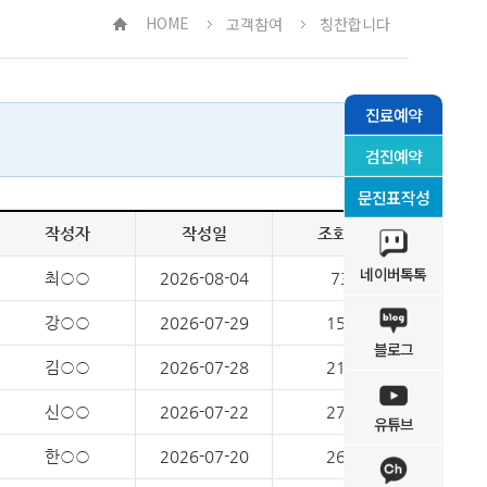
HOME
고객참여
칭찬합니다
진료예약
검진예약
문진표작성
작성자
작성일
조회수
네이버톡톡
최○○
2026-08-04
73
강○○
2026-07-29
156
블로그
김○○
2026-07-28
214
신○○
2026-07-22
278
유튜브
한○○
2026-07-20
267