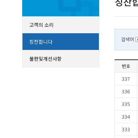
칭찬
고객의 소리
검색어
칭찬합니다
불편및개선사항
번호
337
336
335
334
333