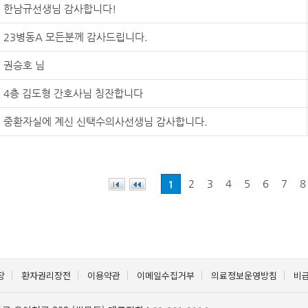
한남규선생님 감사합니다!
23병동A 모든분께 감사드립니다.
권승호 님
4층 김도형 간호사님 칭잔합니다
중환자실에 계신 신택수의사선생님 감사합니다.
2
3
4
5
6
7
8
1
장
환자권리장전
이용약관
이메일수집거부
의료정보운영방침
비