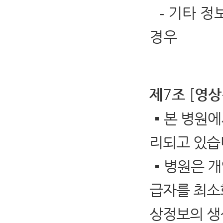
기타 정
-
경우
7
[
제
조
영상
▪
본 병원에
리되고 있습
▪
병원은 개
급자를 최소
상정보의 생