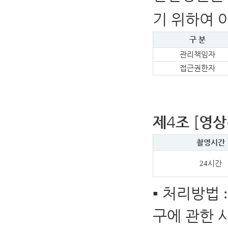
기 위하여 
구 분
관리책임자
접근권한자
4
[
제
조
영상
촬영시간
시간
24
▪
처리방법
구에 관한 