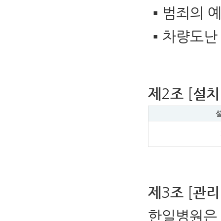
▪
범죄의 
▪
차량도난
2
[
제
조
설치
3
[
제
조
관리
한일병원은 