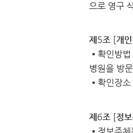
으로 영구 
5
[
제
조
개인
▪
확인방
병원을 방문
▪
확인장
6
[
제
조
정보
▪
정보주체