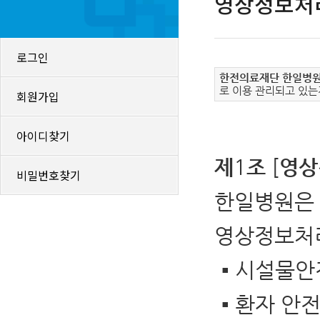
영상정보처
로그인
한전의료재단 한일병
로 이용 관리되고 있
회원가입
아이디찾기
1
[
제
조
영상
비밀번호찾기
한일병원은
영상정보처
▪
시설물안
▪
환자 안전