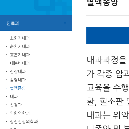
혈액종양
진료과
소화기내과
순환기내과
호흡기내과
내과과정을 
내분비내과
신장내과
가 각종 암
감염내과
교육을 수행
혈액종양
내과
환, 혈소판
신경과
입원의학과
내과는 위암,
정신건강의학과
뇌종양 및 