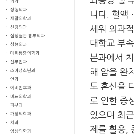
외과
정형외과
니다. 혈액
재활의학과
세워 외과적
신경외과
심장혈관 흉부외과
대학교 부속
성형외과
마취통증의학과
본과에서 치
산부인과
해 암을 완
소아청소년과
안과
도 혼신을 
이비인후과
비뇨의학과
로 인한 증
피부과
있으며 최근
가정의학과
치과
제를 활용,
영상의학과