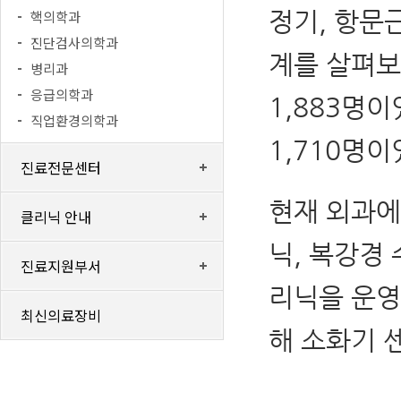
정기, 항문
핵의학과
진단검사의학과
계를 살펴보
병리과
응급의학과
1,883명
직업환경의학과
1,710명이
진료전문센터
현재 외과에
클리닉 안내
닉, 복강경
진료지원부서
리닉을 운영
최신의료장비
해 소화기 