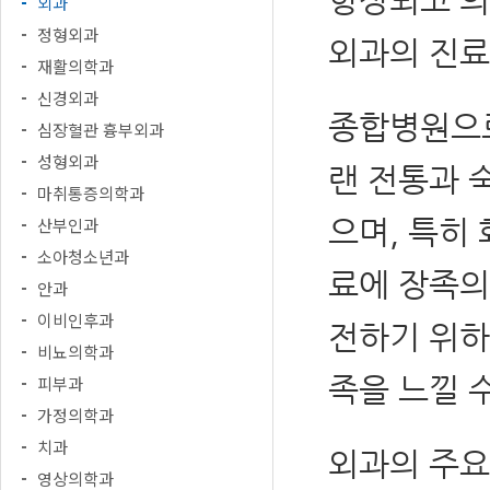
외과
정형외과
외과의 진료
재활의학과
신경외과
종합병원으로
심장혈관 흉부외과
성형외과
랜 전통과 
마취통증의학과
으며, 특히 
산부인과
소아청소년과
료에 장족의
안과
이비인후과
전하기 위하
비뇨의학과
족을 느낄 
피부과
가정의학과
치과
외과의 주요
영상의학과