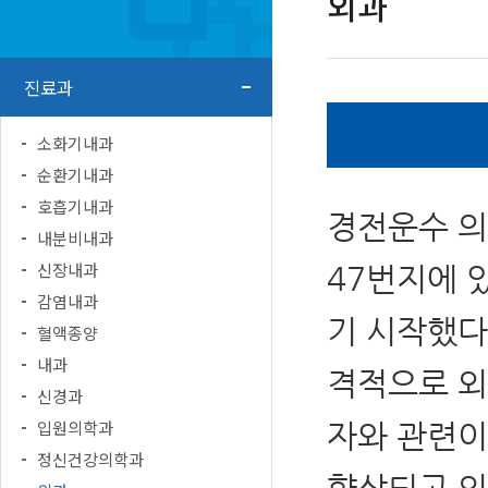
외과
진료과
소화기내과
순환기내과
호흡기내과
경전운수 의
내분비내과
신장내과
47번지에 
감염내과
기 시작했다
혈액종양
내과
격적으로 외
신경과
입원의학과
자와 관련이
정신건강의학과
향상되고 의